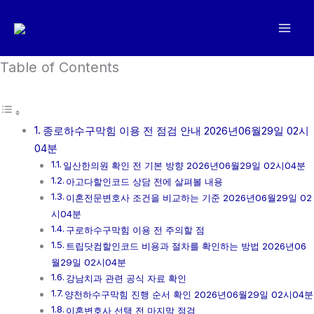
콘
텐
츠
로
Table of Contents
건
너
뛰
종로하수구막힘 이용 전 점검 안내 2026년06월29일 02시
기
04분
일산한의원 확인 전 기본 방향 2026년06월29일 02시04분
아고다할인코드 상담 전에 살펴볼 내용
이혼전문변호사 조건을 비교하는 기준 2026년06월29일 02
시04분
구로하수구막힘 이용 전 주의할 점
트립닷컴할인코드 비용과 절차를 확인하는 방법 2026년06
월29일 02시04분
강남치과 관련 공식 자료 확인
양천하수구막힘 진행 순서 확인 2026년06월29일 02시04분
이혼변호사 선택 전 마지막 점검