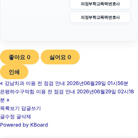
의정부학교폭력변호사
의정부학교폭력변호사
대구이혼전문변호사
개인회생중대출
좋아요
0
싫어요
0
청주이혼전문변호사
인쇄
이혼상담
«
강남치과 이용 전 점검 안내 2026년06월29일 01시56분
노원구하수구막힘
은평하수구막힘 이용 전 점검 안내 2026년06월29일 02시18
고양이파양
분
»
목록보기
답글쓰기
암요양병원
글수정
글삭제
Powered by KBoard
동대문구하수구막힘