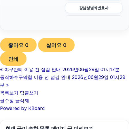
강남성범죄변호사
의정부이혼전문변호사
강아지파양
좋아요
0
싫어요
0
마포구하수구막힘
인쇄
하수구막힘
«
야구반티 이용 전 점검 안내 2026년06월29일 01시17분
인스타 좋아요
동작하수구막힘 이용 전 점검 안내 2026년06월29일 01시29
조정이혼
분
»
목록보기
답글쓰기
이혼재산분할
글수정
글삭제
Powered by KBoard
울산치과
서울이혼변호사
현재 글이 속한 목록 페이지 글 미리보기