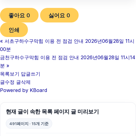
영등포구하수구막힘
좋아요
0
싫어요
0
이혼소송
인쇄
인스타그램 팔로워 구매
«
서초구하수구막힘 이용 전 점검 안내 2026년06월28일 11시
수원이혼전문변호사
00분
축구반티
금천구하수구막힘 이용 전 점검 안내 2026년06월28일 11시14
분
»
이혼전문변호사
목록보기
답글쓰기
글수정
글삭제
노원구하수구막힘
Powered by KBoard
이혼재산분할
강남상간소송변호사
현재 글이 속한 목록 페이지 글 미리보기
인스타그램 팔로워
491페이지 · 15개 기준