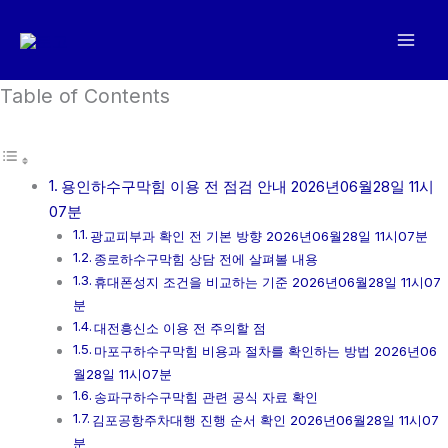
콘
텐
츠
로
Table of Contents
건
너
뛰
용인하수구막힘 이용 전 점검 안내 2026년06월28일 11시
기
07분
광교피부과 확인 전 기본 방향 2026년06월28일 11시07분
종로하수구막힘 상담 전에 살펴볼 내용
휴대폰성지 조건을 비교하는 기준 2026년06월28일 11시07
분
대전흥신소 이용 전 주의할 점
마포구하수구막힘 비용과 절차를 확인하는 방법 2026년06
월28일 11시07분
송파구하수구막힘 관련 공식 자료 확인
김포공항주차대행 진행 순서 확인 2026년06월28일 11시07
분