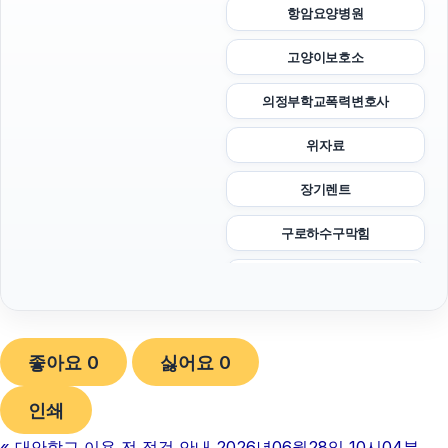
항암요양병원
고양이보호소
의정부학교폭력변호사
위자료
장기렌트
구로하수구막힘
수원이혼전문변호사
구로구하수구막힘
좋아요
0
싫어요
0
강아지보호소
인쇄
용인음주운전변호사
«
대안학교 이용 전 점검 안내 2026년06월28일 10시04분