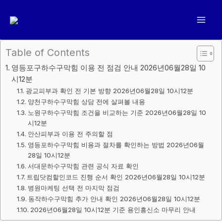
콘
텐
츠
로
Table of Contents
건
영등포구하수구막힘 이용 전 점검 안내 2026년06월28일 10
너
시12분
뛰
광교피부과 확인 전 기본 방향 2026년06월28일 10시12분
기
양천구하수구막힘 상담 전에 살펴볼 내용
노원구하수구막힘 조건을 비교하는 기준 2026년06월28일 10
시12분
안산피부과 이용 전 주의할 점
영등포하수구막힘 비용과 절차를 확인하는 방법 2026년06월
28일 10시12분
서대문하수구막힘 관련 공식 자료 확인
트립닷컴할인코드 진행 순서 확인 2026년06월28일 10시12분
병원마케팅 선택 전 마지막 점검
동작하수구막힘 추가 안내 확인 2026년06월28일 10시12분
2026년06월28일 10시12분 기준 용인흥신소 마무리 안내