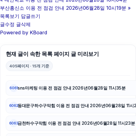
용인형사전문변호사
부산흥신소 이용 전 점검 안내 2026년06월28일 10시19분
»
은평하수구막힘
목록보기
답글쓰기
글수정
글삭제
서초이혼전문변호사
Powered by KBoard
평택이혼전문변호사
현재 글이 속한 목록 페이지 글 미리보기
인스타그램 팔로워 늘리기
405페이지 · 15개 기준
강아지보호소
오렌지뱅크
sns마케팅 이용 전 점검 안내 2026년06월28일 11시35분
6061
신용카드현금화
동대문구하수구막힘 이용 전 점검 안내 2026년06월28일 11시
6062
대전흥신소
광교피부과
금천하수구막힘 이용 전 점검 안내 2026년06월28일 11시23분
6063
인스타 팔로워 늘리기