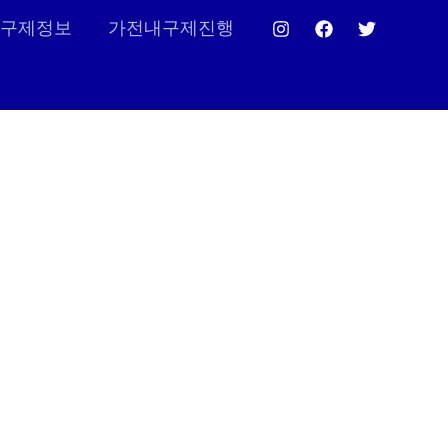
구제정보
가전내구제진행