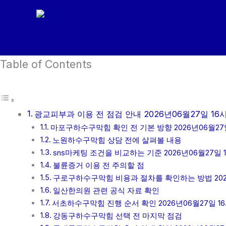
콘
텐
츠
로
Table of Contents
건
너
뛰
기
광교피부과 이용 전 점검 안내 2026년06월27일 16
마포구하수구막힘 확인 전 기본 방향 2026년06월27일
노원하수구막힘 상담 전에 살펴볼 내용
sns마케팅 조건을 비교하는 기준 2026년06월27일 
불륜증거 이용 전 주의할 점
구로구하수구막힘 비용과 절차를 확인하는 방법 2026
일산한의원 관련 공식 자료 확인
서초하수구막힘 진행 순서 확인 2026년06월27일 1
강동구하수구막힘 선택 전 마지막 점검