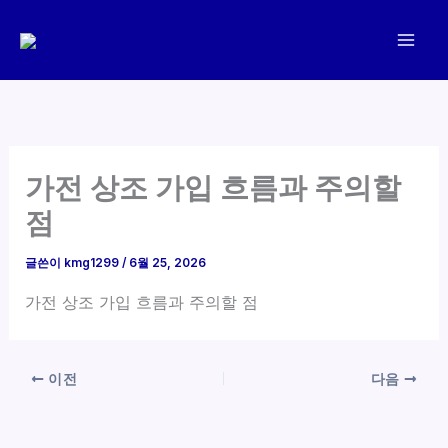
콘
텐
츠
로
건
너
뛰
가전 상조 가입 흐름과 주의할
기
점
글쓴이
kmg1299
/
6월 25, 2026
가전 상조 가입 흐름과 주의할 점
이전
다음